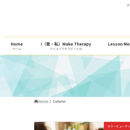
コ
ナ
メ
ン
ビ
テ
ゲ
ン
ー
ツ
シ
へ
ョ
Home
i（愛・私）Make Therapy
Lesson
ス
ン
ホーム
アイメイクセラピーとは
キ
に
ッ
移
プ
動
Home
Column
カラービューテ