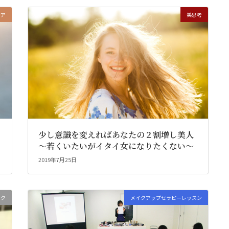
ケア
美思考
少し意識を変えればあなたの２割増し美人
～若くいたいがイタイ女になりたくない～
2019年7月25日
イク
メイクアップセラピーレッスン