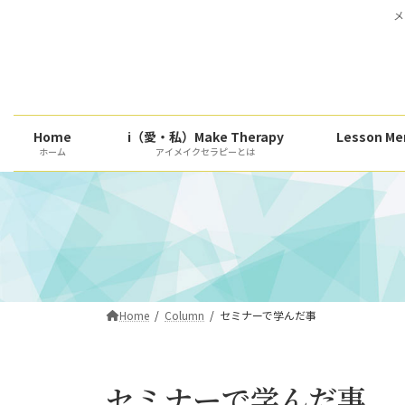
コ
ナ
メ
ン
ビ
テ
ゲ
ン
ー
ツ
シ
へ
ョ
Home
i（愛・私）Make Therapy
Lesson
ス
ン
ホーム
アイメイクセラピーとは
キ
に
ッ
移
プ
動
Home
Column
セミナーで学んだ事
セミナーで学んだ事