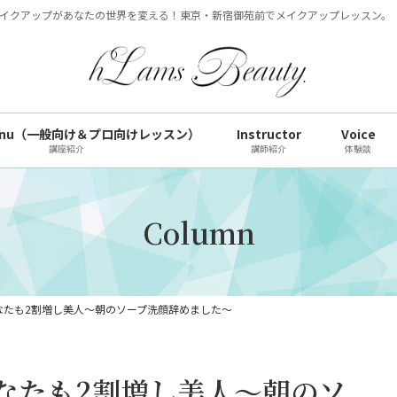
イクアップがあなたの世界を変える！東京・新宿御苑前でメイクアップレッスン。
 Menu（一般向け＆プロ向けレッスン）
Instructor
Voice
講座紹介
講師紹介
体験談
Column
なたも2割増し美人～朝のソープ洗顔辞めました～
なたも2割増し美人～朝のソ