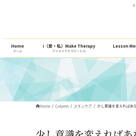
コ
ナ
メ
ン
ビ
テ
ゲ
ン
ー
ツ
シ
へ
ョ
Home
i（愛・私）Make Therapy
Lesson
ス
ン
ホーム
アイメイクセラピーとは
キ
に
ッ
移
プ
動
Home
Column
スキンケア
少し意識を変えればあ
少し意識を変えればあ