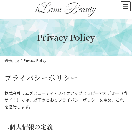
コ
ナ
ン
ビ
テ
ゲ
ン
ー
ツ
シ
へ
ョ
Privacy Policy
ス
ン
キ
に
ッ
移
プ
動
Home
Privacy Policy
プライバシーポリシー
株式会社ラムズビューティ・メイクアップセラピーアカデミー（当
サイト）では、以下のとおりプライバシーポリシーを定め、これ
を遂行します。
1.個人情報の定義